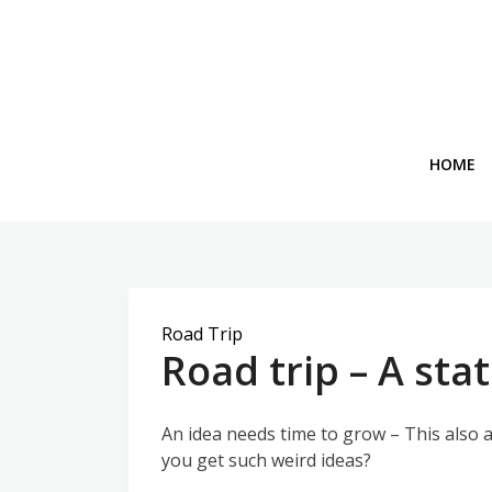
Skip
to
content
HOME
Road Trip
Road trip – A sta
An idea needs time to grow – This also 
you get such weird ideas?