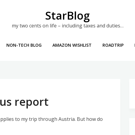
StarBlog
my two cents on life – including taxes and duties…
NON-TECH BLOG
AMAZON WISHLIST
ROADTRIP
tus report
applies to my trip through Austria. But how do