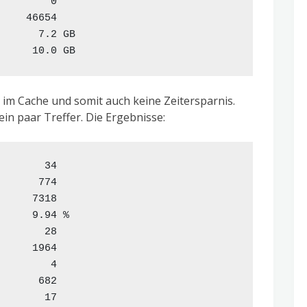
        0

    46654

      7.2 GB

 im Cache und somit auch keine Zeitersparnis.
in paar Treffer. Die Ergebnisse:
       34

      774

     7318

     9.94 %

       28

     1964

        4

      682

       17
