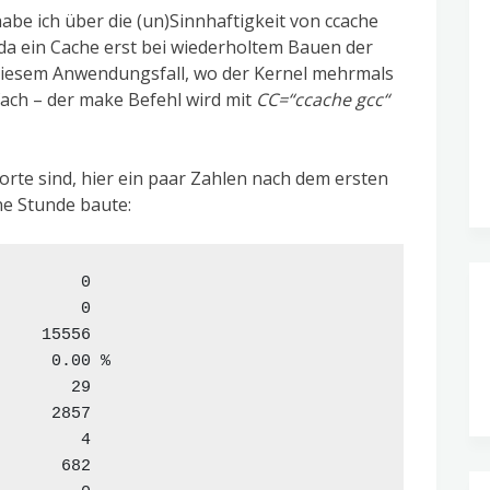
abe ich über die (un)Sinnhaftigkeit von ccache
da ein Cache erst bei wiederholtem Bauen der
 diesem Anwendungsfall, wo der Kernel mehrmals
fach – der make Befehl wird mit
CC=“ccache gcc“
Worte sind, hier ein paar Zahlen nach dem ersten
ne Stunde baute:
        0

        0

    15556

     0.00 %

       29

     2857

        4

      682
