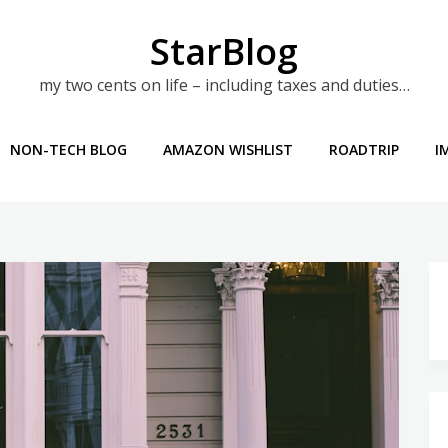
StarBlog
my two cents on life – including taxes and duties…
NON-TECH BLOG
AMAZON WISHLIST
ROADTRIP
I