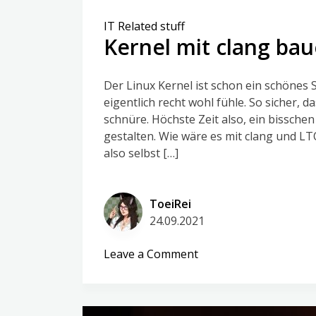
IT Related stuff
Kernel mit clang ba
Der Linux Kernel ist schon ein schönes
eigentlich recht wohl fühle. So sicher,
schnüre. Höchste Zeit also, ein bissch
gestalten. Wie wäre es mit clang und LT
also selbst […]
ToeiRei
24.09.2021
on
Leave a Comment
Kernel
mit
clang