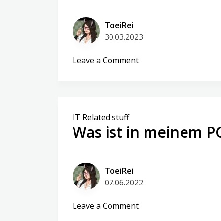
ToeiRei
30.03.2023
on
Leave a Comment
Matrix
vs
Ntfy
–
IT Related stuff
Fehlersuche
Was ist in meinem PC
à
la
carte
ToeiRei
07.06.2022
on
Leave a Comment
Was