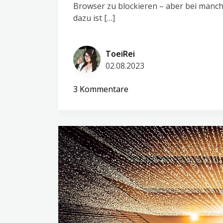
Browser zu blockieren – aber bei manch
dazu ist […]
ToeiRei
02.08.2023
zu
3 Kommentare
AdGuard
vs
PiHole
Hands
on