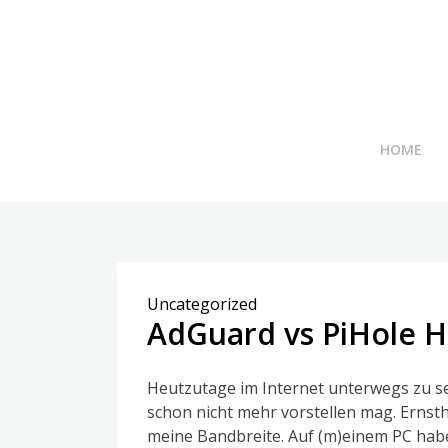
Skip
to
content
HOME
Uncategorized
AdGuard vs PiHole 
Heutzutage im Internet unterwegs zu sei
schon nicht mehr vorstellen mag. Ernsth
meine Bandbreite. Auf (m)einem PC hab