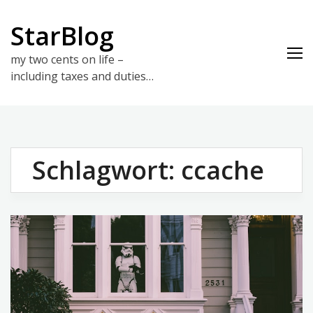
Skip
to
StarBlog
content
my two cents on life –
including taxes and duties…
Schlagwort:
ccache