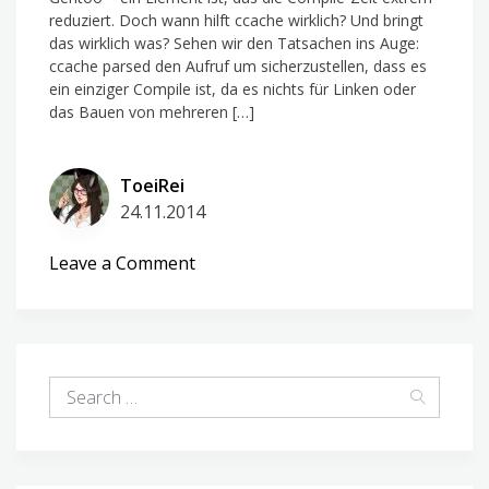
reduziert. Doch wann hilft ccache wirklich? Und bringt
das wirklich was? Sehen wir den Tatsachen ins Auge:
ccache parsed den Aufruf um sicherzustellen, dass es
ein einziger Compile ist, da es nichts für Linken oder
das Bauen von mehreren […]
ToeiRei
24.11.2014
on
Leave a Comment
ccache
==
mehr
Tempo?