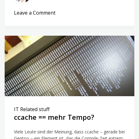
on
Leave a Comment
Kernel
mit
ccache
bauen
IT Related stuff
ccache == mehr Tempo?
Viele Leute sind der Meinung, dass ccache – gerade bei
Gentoo – ein Element ist, das die Compile-Zeit extrem