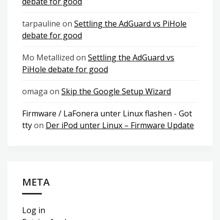
debate for good
tarpauline
on
Settling the AdGuard vs PiHole
debate for good
Mo Metallized
on
Settling the AdGuard vs
PiHole debate for good
omaga
on
Skip the Google Setup Wizard
Firmware / LaFonera unter Linux flashen - Got
tty
on
Der iPod unter Linux – Firmware Update
META
Log in