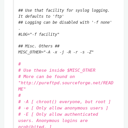
## Use that facility for syslog logging.
It defaults to 'ftp'
## Logging can be disabled with '-f none'
.
#LOG="-f facility"
## Misc. Others ##
MISC_OTHER="-A -x -j -R -r -s -Z"
#
# Use these inside $MISC_OTHER
# More can be found on
"http://pureftpd.sourceforge.net/READ
ME"
#
# -A [ chroot() everyone, but root ]
# -e [ Only allow anonymous users ]
# -E [ Only allow authenticated
users. Anonymous logins are
prohibited. ]