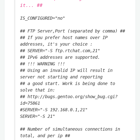
it... ##
IS_CONFIGURED="no"
## FTP Server,Port (separated by comma) ##
## If you prefer host names over IP
addresses, it's your choice :
## SERVER="-S ftp.rtchat.com,21"
## IPv6 addresses are supported.
## !!! WARNING !!!
## Using an invalid IP will result in
server not starting and reporting
## a good start. Work is being done to
solve that in:
## http://bugs.gentoo.org/show_bug.cgi?
id=75861
#SERVER="-S 192.168.0.1,21"
SERVER="-S 21"
## Number of simultaneous connections in
total, and per ip ##