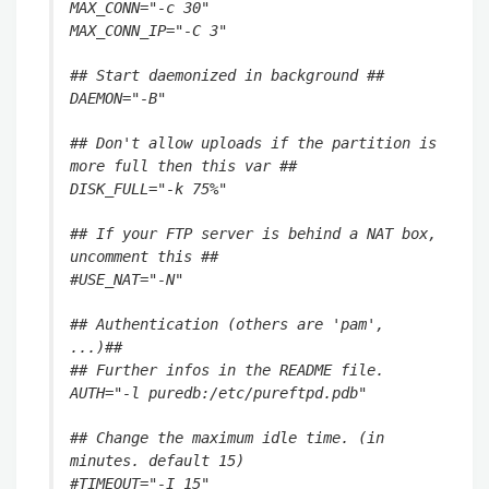
MAX_CONN="-c 30"
MAX_CONN_IP="-C 3"
## Start daemonized in background ##
DAEMON="-B"
## Don't allow uploads if the partition is
more full then this var ##
DISK_FULL="-k 75%"
## If your FTP server is behind a NAT box,
uncomment this ##
#USE_NAT="-N"
## Authentication (others are 'pam',
...)##
## Further infos in the README file.
AUTH="-l puredb:/etc/pureftpd.pdb"
## Change the maximum idle time. (in
minutes. default 15)
#TIMEOUT="-I 15"