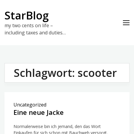
Skip
to
StarBlog
content
my two cents on life –
including taxes and duties…
Schlagwort:
scooter
Uncategorized
Eine neue Jacke
Normalerweise bin ich jemand, den das Wort
Einkaufen für sich schon mit Bauchweh versorgt.