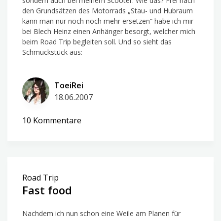
sondern auch bei meinem Scooter. Wie das? Frei nach
den Grundsätzen des Motorrads „Stau- und Hubraum
kann man nur noch noch mehr ersetzen“ habe ich mir
bei Blech Heinz einen Anhänger besorgt, welcher mich
beim Road Trip begleiten soll. Und so sieht das
Schmuckstück aus:
ToeiRei
18.06.2007
zu
10 Kommentare
Die
länge
macht’s!
Road Trip
Fast food
Nachdem ich nun schon eine Weile am Planen für