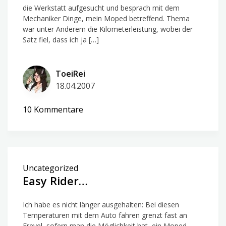
die Werkstatt aufgesucht und besprach mit dem
Mechaniker Dinge, mein Moped betreffend. Thema
war unter Anderem die Kilometerleistung, wobei der
Satz fiel, dass ich ja […]
ToeiRei
18.04.2007
zu
10 Kommentare
Road
trip
–
A
Uncategorized
status
Easy Rider…
report
Ich habe es nicht länger ausgehalten: Bei diesen
Temperaturen mit dem Auto fahren grenzt fast an
Frevel, sofern man die Möglichkeit hat, ein Moped