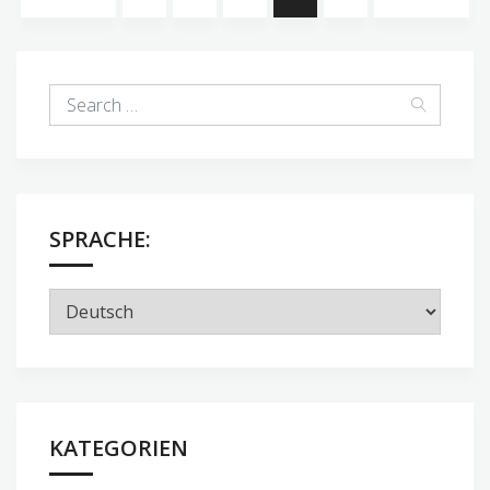
Tag
3
–
Gmunden
und
Bad
Ischl
SPRACHE:
KATEGORIEN