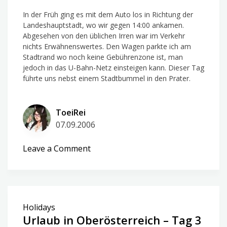
Wien
Part
In der Früh ging es mit dem Auto los in Richtung der
Landeshauptstadt, wo wir gegen 14:00 ankamen.
2
Abgesehen von den üblichen Irren war im Verkehr
&
nichts Erwähnenswertes. Den Wagen parkte ich am
Abschied
Stadtrand wo noch keine Gebührenzone ist, man
jedoch in das U-Bahn-Netz einsteigen kann. Dieser Tag
führte uns nebst einem Stadtbummel in den Prater.
ToeiRei
07.09.2006
on
Leave a Comment
Urlaub
in
Oberösterreich
–
Holidays
Tag
Urlaub in Oberösterreich – Tag 3
4