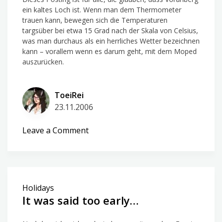
ein kaltes Loch ist. Wenn man dem Thermometer
trauen kann, bewegen sich die Temperaturen
targsüber bei etwa 15 Grad nach der Skala von Celsius,
was man durchaus als ein herrliches Wetter bezeichnen
kann – vorallem wenn es darum geht, mit dem Moped
auszurücken.
ToeiRei
23.11.2006
on
Leave a Comment
Too
cold?
But
not
Holidays
here!
It was said too early…