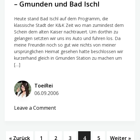
– Gmunden und Bad Ischl
–
Die
Eroberung
Heute stand Bad Ischl auf dem Programm, die
klassische Stadt der K&K Zeit wo man zumindest dem
Wiens
Schein dem alten Kaiser nachtrauert. Um dorthin zu
gelangen setzten wir uns ins Auto und fuhren los. Da
meine Freundin noch so gut wie nichts von meiner
ursprünglichen Heimat gesehen hatte beschlossen wir
kurzerhand gleich in Gmunden Station zu machen um
[…]
ToeiRei
06.09.2006
on
Leave a Comment
Urlaub
in
Oberösterreich
–
« Zurück
1
2
3
4
5
Weiter »