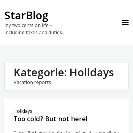
Skip
to
StarBlog
content
my two cents on life –
including taxes and duties…
Kategorie:
Holidays
Vacation reports
Holidays
Too cold? But not here!
Dieses Posting ist für alle, die glauben, dass Vorarlberg