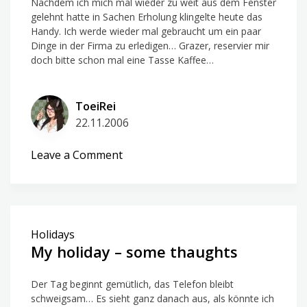
Nachdem ich mich mal wieder zu weit aus dem Fenster
gelehnt hatte in Sachen Erholung klingelte heute das
Handy. Ich werde wieder mal gebraucht um ein paar
Dinge in der Firma zu erledigen… Grazer, reservier mir
doch bitte schon mal eine Tasse Kaffee…
ToeiRei
22.11.2006
on
Leave a Comment
It
was
said
too
Holidays
early…
My holiday – some thaughts
Der Tag beginnt gemütlich, das Telefon bleibt
schweigsam… Es sieht ganz danach aus, als könnte ich