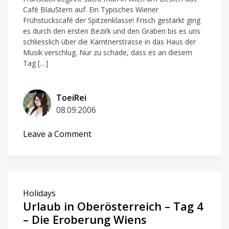
Café BlauStern auf. Ein Typisches Wiener
Frühstückscafé der Spitzenklasse! Frisch gestärkt ging
es durch den ersten Bezirk und den Graben bis es uns
schliesslich über die Kärntnerstrasse in das Haus der
Musik verschlug. Nur zu schade, dass es an diesem
Tag […]
ToeiRei
08.09.2006
on
Leave a Comment
Urlaub
in
Oberösterreich
–
Holidays
Tag
Urlaub in Oberösterreich – Tag 4
5
– Die Eroberung Wiens
–