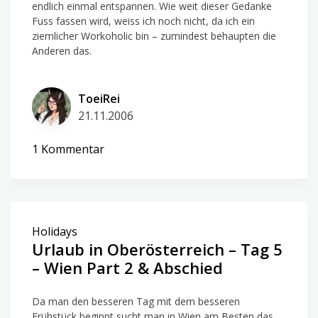
endlich einmal entspannen. Wie weit dieser Gedanke
Fuss fassen wird, weiss ich noch nicht, da ich ein
ziemlicher Workoholic bin – zumindest behaupten die
Anderen das.
ToeiRei
21.11.2006
zu
1 Kommentar
My
holiday
–
some
Holidays
thaughts
Urlaub in Oberösterreich – Tag 5
– Wien Part 2 & Abschied
Da man den besseren Tag mit dem besseren
Frühstück beginnt sucht man in Wien am Besten das