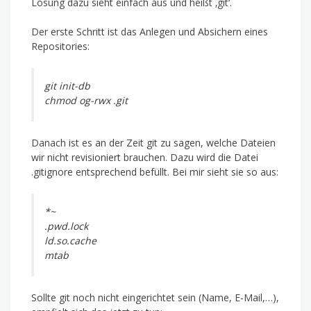
Lösung dazu sieht einfach aus und heißt ‚git‘.
Der erste Schritt ist das Anlegen und Absichern eines
Repositories:
git init-db
chmod og-rwx .git
Danach ist es an der Zeit git zu sagen, welche Dateien
wir nicht revisioniert brauchen. Dazu wird die Datei
.gitignore entsprechend befüllt. Bei mir sieht sie so aus:
*~
.pwd.lock
ld.so.cache
mtab
Sollte git noch nicht eingerichtet sein (Name, E-Mail,…),