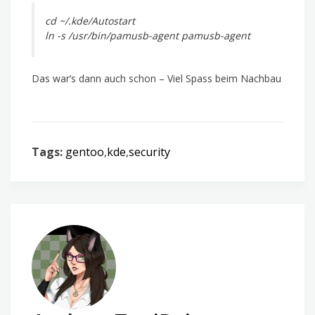
cd ~/.kde/Autostart
ln -s /usr/bin/pamusb-agent pamusb-agent
Das war’s dann auch schon – Viel Spass beim Nachbau
Tags:
gentoo
,
kde
,
security