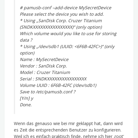
# pamusb-conf –add-device MySecretDevice
Please select the device you wish to add.
* Using „SanDisk Corp. Cruzer Titanium
(SNDKXXXXXXXXXXXXXXXX)“ (only option)
Which volume would you like to use for storing
data ?
* Using „/dev/sdb1 (UUID: <6F6B-42FC>)“ (only
option)
Name : MySecretDevice
Vendor : SanDisk Corp.
Model : Cruzer Titanium
Serial : SNDKXXXXXXXXXXXXXXXX
Volume UUID : 6F6B-42FC (/dev/sdb1)
Save to /etc/pamusb.conf ?
[Y/n] y
Done.
Wenn das genauso wie bei mir geklappt hat, dann wird
es Zeit die entsprechenden Benutzer zu konfigurieren.
Weil ich es einfach praktisch finde, nehme ich hier ‚root‘