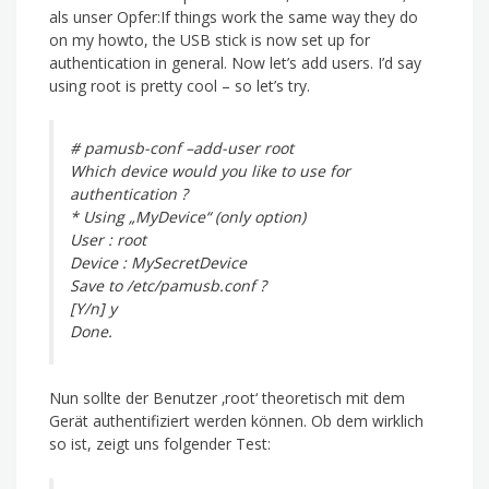
als unser Opfer:If things work the same way they do
on my howto, the USB stick is now set up for
authentication in general. Now let’s add users. I’d say
using root is pretty cool – so let’s try.
# pamusb-conf –add-user root
Which device would you like to use for
authentication ?
* Using „MyDevice“ (only option)
User : root
Device : MySecretDevice
Save to /etc/pamusb.conf ?
[Y/n] y
Done.
Nun sollte der Benutzer ‚root‘ theoretisch mit dem
Gerät authentifiziert werden können. Ob dem wirklich
so ist, zeigt uns folgender Test: