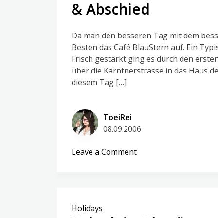
& Abschied
Da man den besseren Tag mit dem bess
Besten das Café BlauStern auf. Ein Typi
Frisch gestärkt ging es durch den ersten
über die Kärntnerstrasse in das Haus de
diesem Tag […]
ToeiRei
08.09.2006
on
Leave a Comment
Urlaub
in
Oberösterreich
–
Holidays
Tag