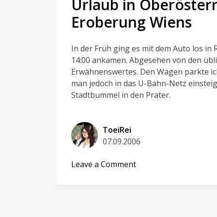
Urlaub in Oberösterr
5
–
Eroberung Wiens
Wien
Part
In der Früh ging es mit dem Auto los in
2
14:00 ankamen. Abgesehen von den übli
&
Erwähnenswertes. Den Wagen parkte ic
Abschied
man jedoch in das U-Bahn-Netz einstei
Stadtbummel in den Prater.
ToeiRei
07.09.2006
on
Leave a Comment
Urlaub
in
Oberösterreich
–