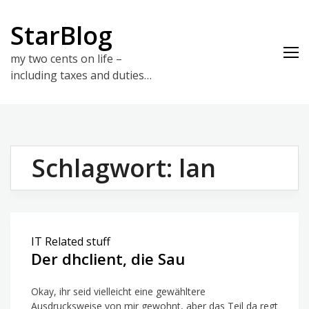
Skip
to
StarBlog
content
my two cents on life –
including taxes and duties…
Schlagwort:
lan
IT Related stuff
Der dhclient, die Sau
Okay, ihr seid vielleicht eine gewähltere
Ausdrucksweise von mir gewohnt, aber das Teil da regt