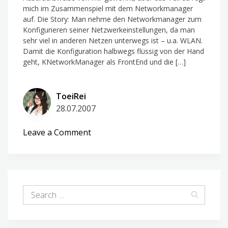
mich im Zusammenspiel mit dem Networkmanager
auf. Die Story: Man nehme den Networkmanager zum
Konfigurieren seiner Netzwerkeinstellungen, da man
sehr viel in anderen Netzen unterwegs ist – u.a. WLAN.
Damit die Konfiguration halbwegs flüssig von der Hand
geht, KNetworkManager als FrontEnd und die […]
ToeiRei
28.07.2007
on
Leave a Comment
Der
dhclient,
die
Sau