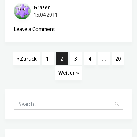
Grazer
15.04.2011
on
Leave a Comment
boaaahhhh
« Zurück
1
2
3
4
…
20
Weiter »