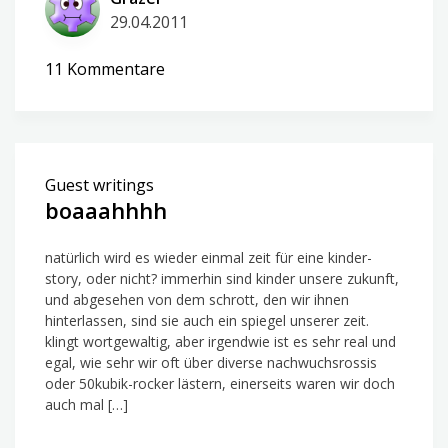
29.04.2011
zu
11 Kommentare
immer
das
selbe
Guest writings
boaaahhhh
natürlich wird es wieder einmal zeit für eine kinder-
story, oder nicht? immerhin sind kinder unsere zukunft,
und abgesehen von dem schrott, den wir ihnen
hinterlassen, sind sie auch ein spiegel unserer zeit.
klingt wortgewaltig, aber irgendwie ist es sehr real und
egal, wie sehr wir oft über diverse nachwuchsrossis
oder 50kubik-rocker lästern, einerseits waren wir doch
auch mal […]