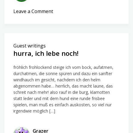
on
Leave a Comment
offener
brief
an
die
Guest writings
frauen
hurra, ich lebe noch!
fröhlich frohlockend steige ich vom bock, aufatmen,
durchatmen, die sonne spüren und dazu ein sanfter
windhauch im gesicht, nachdem ich den helm
abgenommen habe… herrlich, das macht laune, das
schreit nach mehr! also rauf in die burg, klamotten
statt leder und mit dem hund eine runde frisbee
spielen, man muß es einfach auskosten, so viel nur
irgendwie möglich […]
Grazer