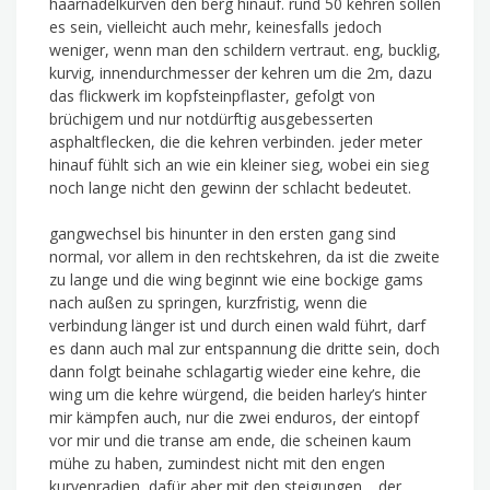
haarnadelkurven den berg hinauf. rund 50 kehren sollen
es sein, vielleicht auch mehr, keinesfalls jedoch
weniger, wenn man den schildern vertraut. eng, bucklig,
kurvig, innendurchmesser der kehren um die 2m, dazu
das flickwerk im kopfsteinpflaster, gefolgt von
brüchigem und nur notdürftig ausgebesserten
asphaltflecken, die die kehren verbinden. jeder meter
hinauf fühlt sich an wie ein kleiner sieg, wobei ein sieg
noch lange nicht den gewinn der schlacht bedeutet.
gangwechsel bis hinunter in den ersten gang sind
normal, vor allem in den rechtskehren, da ist die zweite
zu lange und die wing beginnt wie eine bockige gams
nach außen zu springen, kurzfristig, wenn die
verbindung länger ist und durch einen wald führt, darf
es dann auch mal zur entspannung die dritte sein, doch
dann folgt beinahe schlagartig wieder eine kehre, die
wing um die kehre würgend, die beiden harley’s hinter
mir kämpfen auch, nur die zwei enduros, der eintopf
vor mir und die transe am ende, die scheinen kaum
mühe zu haben, zumindest nicht mit den engen
kurvenradien, dafür aber mit den steigungen… der