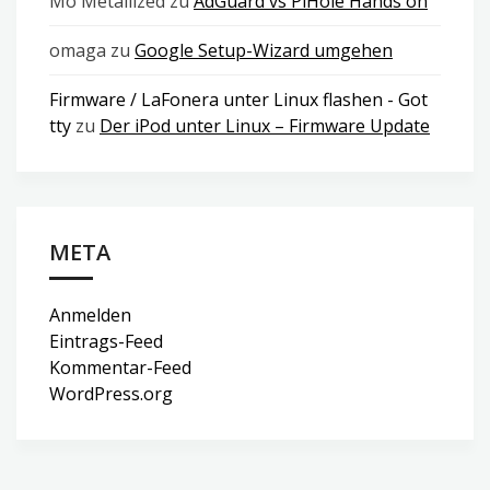
Mo Metallized
zu
AdGuard vs PiHole Hands on
omaga
zu
Google Setup-Wizard umgehen
Firmware / LaFonera unter Linux flashen - Got
tty
zu
Der iPod unter Linux – Firmware Update
META
Anmelden
Eintrags-Feed
Kommentar-Feed
WordPress.org