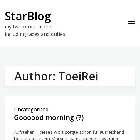
Skip
to
StarBlog
content
my two cents on life –
including taxes and duties…
Author:
ToeiRei
Uncategorized
Goooood morning (?)
Aufstehen – dieses Wort sorgte schon für ausreichend
Unmut an diesem Morgen, da es unter der warmen