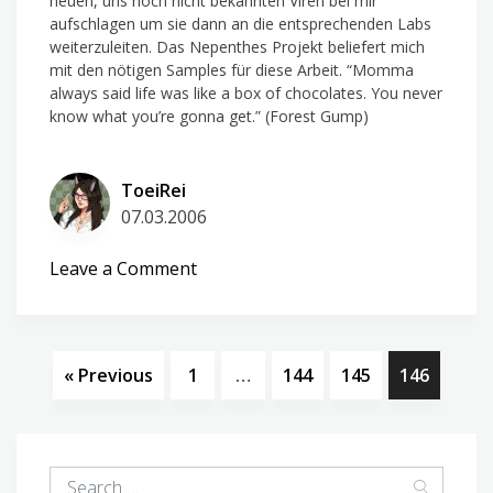
neuen, uns noch nicht bekannten Viren bei mir
aufschlagen um sie dann an die entsprechenden Labs
weiterzuleiten. Das Nepenthes Projekt beliefert mich
mit den nötigen Samples für diese Arbeit. “Momma
always said life was like a box of chocolates. You never
know what you’re gonna get.” (Forest Gump)
ToeiRei
07.03.2006
on
Leave a Comment
Viren
« Previous
1
…
144
145
146