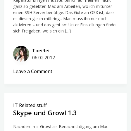
Reparatur bringen musste, bin ich auf meinem nicht
ganz so geliebten Mac am Arbeiten, wo ich mitunter
einen SSH Server benötige. Das Gute an OSX ist, dass
es diesen gleich mitbringt. Man muss ihn nur noch
aktivieren – und das geht so: Unter Einstellungen findet
sich Freigaben, wo sich ein […]
ToeiRei
06.02.2012
on
Leave a Comment
SSH
am
Mac
aktivieren
IT Related stuff
Skype und Growl 1.3
Nachdem mir Growl als Benachrichtigung am Mac