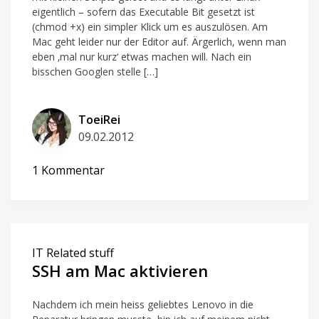
eigentlich – sofern das Executable Bit gesetzt ist
(chmod +x) ein simpler Klick um es auszulösen. Am
Mac geht leider nur der Editor auf. Ärgerlich, wenn man
eben ‚mal nur kurz‘ etwas machen will. Nach ein
bisschen Googlen stelle […]
ToeiRei
09.02.2012
zu
1 Kommentar
Shell
scripts
klickbar
machen
IT Related stuff
SSH am Mac aktivieren
Nachdem ich mein heiss geliebtes Lenovo in die