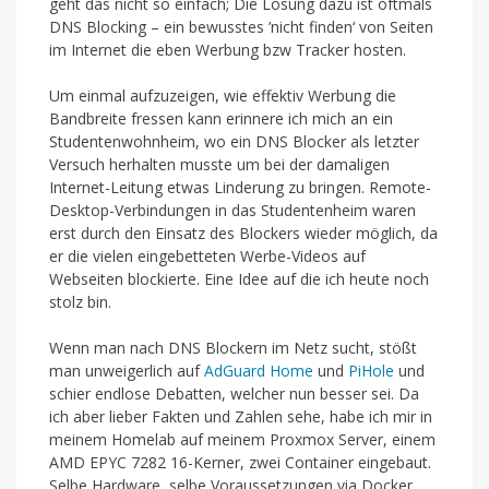
geht das nicht so einfach; Die Lösung dazu ist oftmals
DNS Blocking – ein bewusstes ’nicht finden‘ von Seiten
im Internet die eben Werbung bzw Tracker hosten.
Um einmal aufzuzeigen, wie effektiv Werbung die
Bandbreite fressen kann erinnere ich mich an ein
Studentenwohnheim, wo ein DNS Blocker als letzter
Versuch herhalten musste um bei der damaligen
Internet-Leitung etwas Linderung zu bringen. Remote-
Desktop-Verbindungen in das Studentenheim waren
erst durch den Einsatz des Blockers wieder möglich, da
er die vielen eingebetteten Werbe-Videos auf
Webseiten blockierte. Eine Idee auf die ich heute noch
stolz bin.
Wenn man nach DNS Blockern im Netz sucht, stößt
man unweigerlich auf
AdGuard Home
und
PiHole
und
schier endlose Debatten, welcher nun besser sei. Da
ich aber lieber Fakten und Zahlen sehe, habe ich mir in
meinem Homelab auf meinem Proxmox Server, einem
AMD EPYC 7282 16-Kerner, zwei Container eingebaut.
Selbe Hardware, selbe Voraussetzungen via Docker.