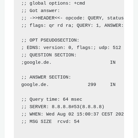
;; global options: +cmd

;; Got answer:

;; ->>HEADER<<- opcode: QUERY, status: NOE
;; flags: qr rd ra; QUERY: 1, ANSWER: 1, A
;; OPT PSEUDOSECTION:

; EDNS: version: 0, flags:; udp: 512

;; QUESTION SECTION:

;google.de.                     IN      A

;; ANSWER SECTION:

google.de.              299     IN      A 
;; Query time: 64 msec

;; SERVER: 8.8.8.8#53(8.8.8.8)

;; WHEN: Wed Aug 02 15:00:37 CEST 2023

;; MSG SIZE  rcvd: 54
